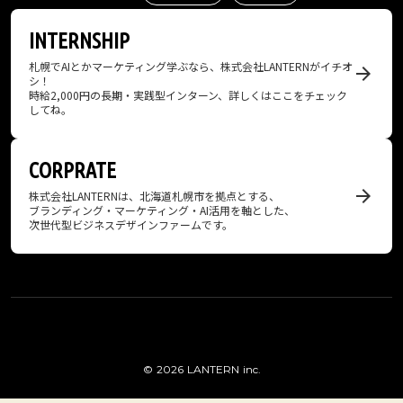
INTERNSHIP
札幌でAIとかマーケティング学ぶなら、株式会社LANTERNがイチオ
arrow_forward
シ！
時給2,000円の長期・実践型インターン、詳しくはここをチェック
してね。
CORPRATE
arrow_forward
株式会社LANTERNは、北海道札幌市を​拠点と​する、
​ブランディング・マーケティング・AI活用を​軸とした​、
次世代型ビジネスデザインファームです。
© 2026 LANTERN inc.