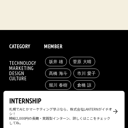
CATEGORY
MEMBER
坂井 雄
菅原 大晴
TECHNOLOGY
MARKETING
DESIGN
髙橋 海斗
市川 愛子
CULTURE
堀川 春樹
倉橋 諒
INTERNSHIP
札幌でAIとかマーケティング学ぶなら、株式会社LANTERNがイチオ
arrow_forward
シ！
時給2,000円の長期・実践型インターン、詳しくはここをチェック
してね。