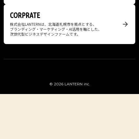
CORPRATE
arrow_forward
株式会社LANTERNは、北海道札幌市を​拠点と​する、
​ブランディング・マーケティング・AI活用を​軸とした​、
次世代型ビジネスデザインファームです。
© 2026 LANTERN inc.