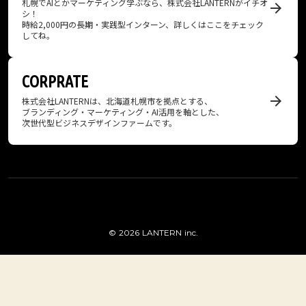
札幌でAIとかマーケティング学ぶなら、株式会社LANTERNがイチオ
arrow_forward
シ！
時給2,000円の長期・実践型インターン、詳しくはここをチェック
してね。
CORPRATE
arrow_forward
株式会社LANTERNは、北海道札幌市を​拠点と​する、
​ブランディング・マーケティング・AI活用を​軸とした​、
次世代型ビジネスデザインファームです。
© 2026 LANTERN inc.