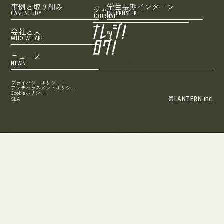
事例と取り組み
学生長期インターン
ジャーナル
CASE STUDY
INTERNSHIP
JOURNAL
会社と人
WHO WE ARE
ニュース
NEWS
プライバシーポリシー
アンチハラスメントポリシー
Cookieポリシー
©LANTERN inc.
SLA