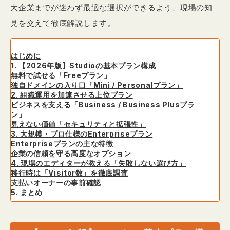
大企業までが迷わず最適な選択ができるよう、現場の知
見を交えて徹底解説します。
はじめに
1. 【2026年版】Studioの基本プラン構成
無料で試せる「Freeプラン」
独自ドメインの入り口「Mini / Personalプラン」
2. 組織運用を加速させる上位プラン
ビジネスを支える「Business / Business Plusプラ
ン」
見えない価値「セキュリティと拡張性」
3. 大規模・プロ仕様のEnterpriseプラン
Enterpriseプランの主な特徴
企業の信頼を守る高度なオプション
4. 現場のエディターが教える「失敗しない選び方」
移行時は「Visitor数」を徹底調査
支払いオーナーの事前確認
5. まとめ