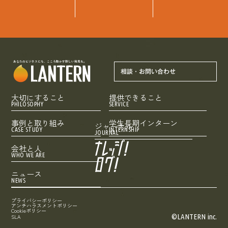
あなたのビジネスにも、こころ動かす新しい発見を。
相談・お問い合わせ
大切にすること
提供できること
PHILOSOPHY
SERVICE
事例と取り組み
学生長期インターン
ジャーナル
CASE STUDY
INTERNSHIP
JOURNAL
会社と人
WHO WE ARE
ニュース
NEWS
プライバシーポリシー
アンチハラスメントポリシー
Cookieポリシー
©LANTERN inc.
SLA