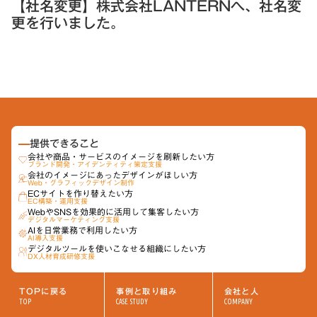
【社名変更】株式会社LANTERNへ、社名変
更を行いました。
提供できること
会社や商品・サービスのイメージを刷新したい方
ブランド開発・アイデンティティ策定支援
会社のイメージにあったデザインがほしい方
Web・グラフィックデザイン制作
ECサイトを作り替えたい方
EC構築・運用支援
Webや​SNSを​効果的に​活用して​集客したい方
デジタルマーケティング支援
AIを​日常業務で​利用したい方
AI導入支援
デジタルツールを​使いこなせる​組織に​したい方
DX人材育成研修支援
TOPに戻る
事例と取り組み
会社と人
TOP
CASE STUDY
COMPANY