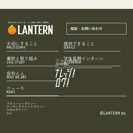
あなたのビジネスにも、こころ動かす新しい発見を。
相談・お問い合わせ
大切にすること
提供できること
PHILOSOPHY
SERVICE
事例と取り組み
学生長期インターン
ジャーナル
CASE STUDY
INTERNSHIP
JOURNAL
会社と人
WHO WE ARE
ニュース
NEWS
プライバシーポリシー
アンチハラスメントポリシー
Cookieポリシー
©LANTERN inc.
SLA