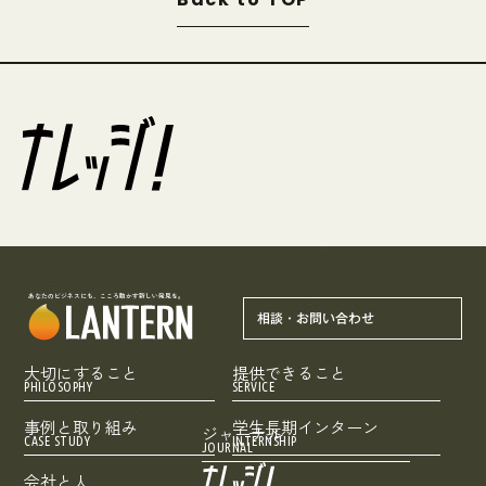
あなたのビジネスにも、こころ動かす新しい発見を。
相談・お問い合わせ
大切にすること
提供できること
PHILOSOPHY
SERVICE
事例と取り組み
学生長期インターン
ジャーナル
CASE STUDY
INTERNSHIP
JOURNAL
会社と人