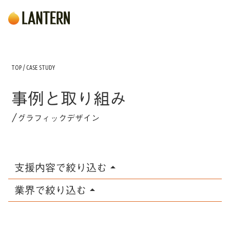
TOP /
CASE STUDY
事例と取り組み
/
グラフィックデザイン
支援内容で絞り込む
arrow_drop_up
業界で絞り込む
arrow_drop_up
DXツール活用支援
プロンプトワークショップ
観光・レジャー
菓子メーカー
海産物卸
AI・デジタルリテラシー研修