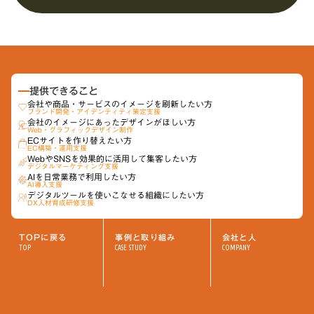
提供できること
会社や商品・サービスのイメージを刷新したい方
ブランド開発・アイデンティティ策定支援
会社のイメージにあったデザインがほしい方
Web・グラフィックデザイン制作
ECサイトを作り替えたい方
EC構築・運用支援
Webや​SNSを​効果的に​活用して​集客したい方
デジタルマーケティング支援
AIを​日常業務で​利用したい方
AI導入支援
デジタルツールを​使いこなせる​組織に​したい方
DX人材育成研修支援
TOPに戻る
事例と取り組み
会社と人
TOP
CASE STUDY
COMPANY