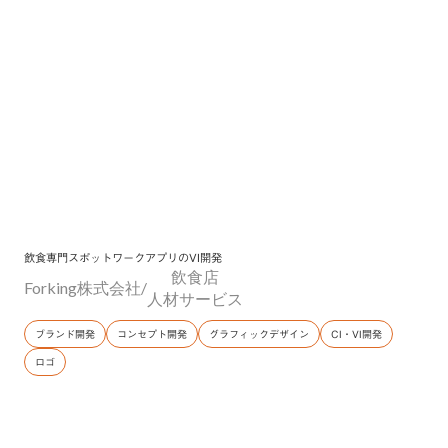
越境EC
エンタメ・ホビー
AI×システム開発
生成AI導入・カスタマイズ
テーマパーク
コンサルティング
AIコンサルティング
広告運用
BtoB SaaS
広告代理店
飲食店
SNS運用
コンテンツマーケティング
宿泊・温浴
住宅メーカー
人材サービス
マーケティング戦略設計
セキュリティソフトウェア
ECサイト運用・業務設計
ECサイト構築
ロゴ
グラフィックデザイン
飲食専門スポットワークアプリのVI開発
飲食店
Forking株式会社
/
人材サービス
Webデザイン
コンセプト開発
ブランド開発
コンセプト開発
グラフィックデザイン
CI・VI開発
CI・VI開発
MVV・パーパス策定
ロゴ
ブランド開発