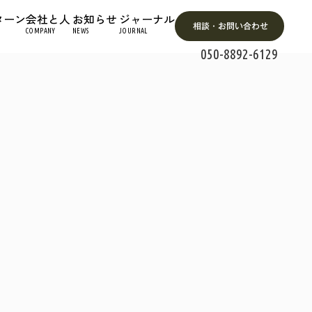
ターン
会社と人
お知らせ
ジャーナル
相談・お問い合わせ
COMPANY
NEWS
JOURNAL
050-8892-6129
したい方
い方
たい方
たい方