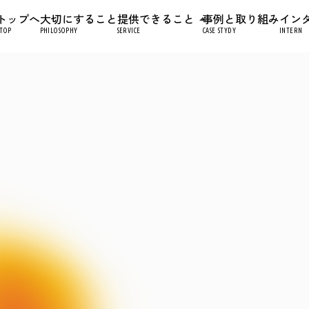
トップへ
大切にすること
提供できること
事例と取り組み
イン
arrow_drop_up
TOP
PHILOSOPHY
SERVICE
CASE STYDY
INTERN
サービスTOPへ
会社や商品・サービスのイメージを刷新
ブランド開発・アイデンティティ策定支援
会社のイメージにあったデザインがほし
Web・グラフィックデザイン制作
ECサイトを作り替えたい方
EC構築・運用支援
Webや​SNSを​効果的に​活用して​集客し
デジタルマーケティング支援
AIを​日常業務で​利用したい方
AI導入支援
デジタルツールを​使いこなせる​組織に​し
DX人材育成研修支援